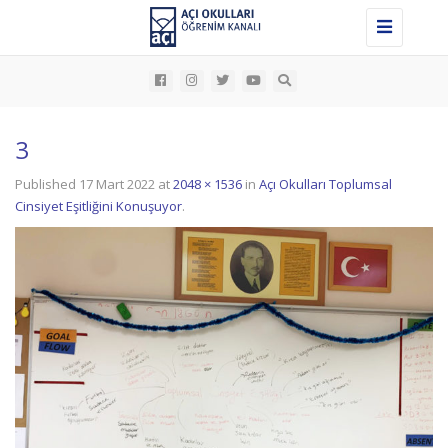
Toggle
navigation
3
Published
17 Mart 2022
at
2048 × 1536
in
Açı Okulları Toplumsal
Cinsiyet Eşitliğini Konuşuyor
.