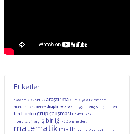
Etiketler
araştırma
akademik dürüstlük
bilim
biyoloji
classroom
disiplinlerarası
management
deney
duygular
english
eğitim
fen
grup çalışması
fen bilimleri
Heykel
ilkokul
iş birliği
interdisciplinary
kütüphane dersi
matematik
math
merak
Microsoft Teams