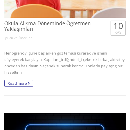
Okula Alışma Döneminde Öğretmen
10
Yaklaşımları
KAS
İpucu ve Öneriler
Her öğrenciyi güne başlarken göz teması kurarak ve ismini
söyleyerek karşılayın. Kapıdan girdiğinde ilgi çekecek birkaç aktiviteyi
önceden hazırlayın. Seçenek sunarak kontrolü onlarla paylaştığınızı
hissettirin.
Read more