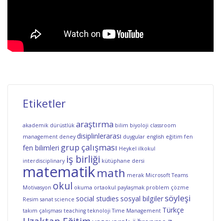
Etiketler
araştırma
akademik dürüstlük
bilim
biyoloji
classroom
disiplinlerarası
management
deney
duygular
english
eğitim
fen
grup çalışması
fen bilimleri
Heykel
ilkokul
iş birliği
interdisciplinary
kütüphane dersi
matematik
math
merak
Microsoft Teams
okul
Motivasyon
okuma
ortaokul
paylaşmak
problem çözme
söyleşi
social studies
sosyal bilgiler
Resim
sanat
science
Türkçe
takım çalışması
teaching
teknoloji
Time Management