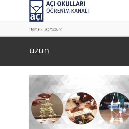
Home
\
Tag "uzun"
uzun