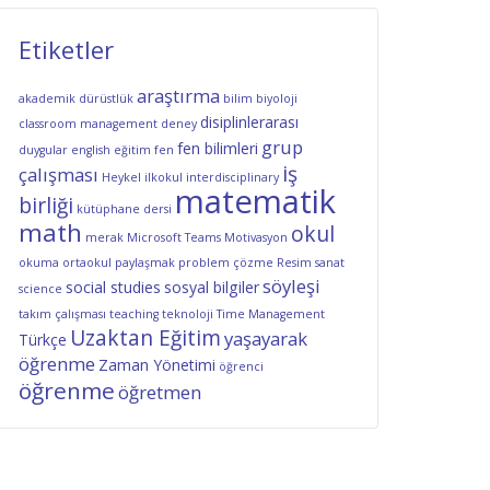
Etiketler
araştırma
akademik dürüstlük
bilim
biyoloji
disiplinlerarası
classroom management
deney
grup
fen bilimleri
duygular
english
eğitim
fen
iş
çalışması
Heykel
ilkokul
interdisciplinary
matematik
birliği
kütüphane dersi
math
okul
merak
Microsoft Teams
Motivasyon
okuma
ortaokul
paylaşmak
problem çözme
Resim
sanat
söyleşi
social studies
sosyal bilgiler
science
takım çalışması
teaching
teknoloji
Time Management
Uzaktan Eğitim
yaşayarak
Türkçe
öğrenme
Zaman Yönetimi
öğrenci
öğrenme
öğretmen