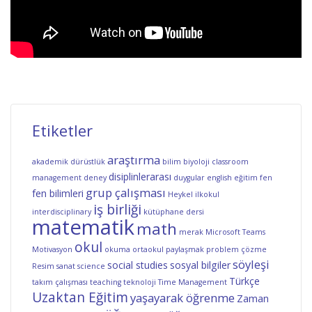
Etiketler
araştırma
akademik dürüstlük
bilim
biyoloji
classroom
disiplinlerarası
management
deney
duygular
english
eğitim
fen
grup çalışması
fen bilimleri
Heykel
ilkokul
iş birliği
interdisciplinary
kütüphane dersi
matematik
math
merak
Microsoft Teams
okul
Motivasyon
okuma
ortaokul
paylaşmak
problem çözme
söyleşi
social studies
sosyal bilgiler
Resim
sanat
science
Türkçe
takım çalışması
teaching
teknoloji
Time Management
Uzaktan Eğitim
yaşayarak öğrenme
Zaman