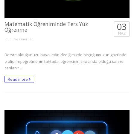
Matematik Öğreniminde Ters Yüz
03
Öğrenme
HAZ
İpucu ve Öneriler
Derste olduğunuzu hayal edin dediğimizde birçoğumuzun gözünde
o alışılmış öğretmenin tahtada, öğrencinin sırasında olduğu sahne
canlanır ...
Read more