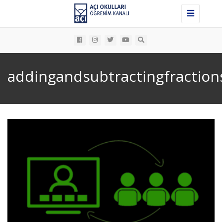
Toggle
navigation
addingandsubtractingfraction