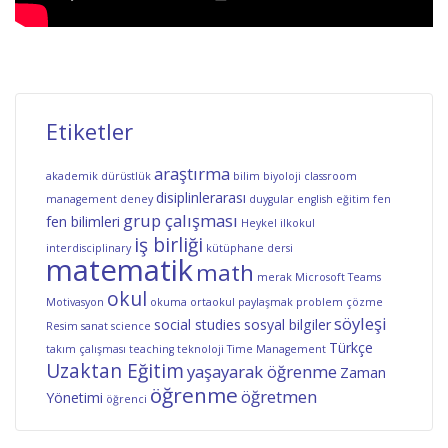
Etiketler
araştırma
akademik dürüstlük
bilim
biyoloji
classroom
disiplinlerarası
management
deney
duygular
english
eğitim
fen
grup çalışması
fen bilimleri
Heykel
ilkokul
iş birliği
interdisciplinary
kütüphane dersi
matematik
math
merak
Microsoft Teams
okul
Motivasyon
okuma
ortaokul
paylaşmak
problem çözme
söyleşi
social studies
sosyal bilgiler
Resim
sanat
science
Türkçe
takım çalışması
teaching
teknoloji
Time Management
Uzaktan Eğitim
yaşayarak öğrenme
Zaman
öğrenme
öğretmen
Yönetimi
öğrenci