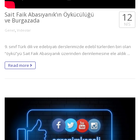
Sait Faik Abasıyanık’ın Öykücülüğü
12
ve Burgazada
NIS
,
Genel
Videolar
9. sınıf Türk dili ve edebiyatı derslerimizde edebî türlerden biri olan
“öykü”yü Sait Faik Abasıyanık üzerinden derinlemesine ele aldık ...
Read more