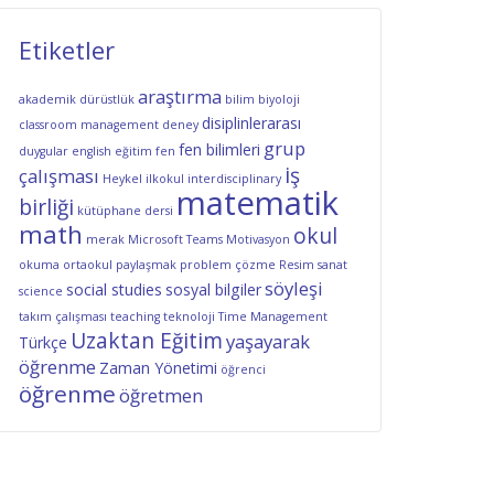
Etiketler
araştırma
akademik dürüstlük
bilim
biyoloji
disiplinlerarası
classroom management
deney
grup
fen bilimleri
duygular
english
eğitim
fen
iş
çalışması
Heykel
ilkokul
interdisciplinary
matematik
birliği
kütüphane dersi
math
okul
merak
Microsoft Teams
Motivasyon
okuma
ortaokul
paylaşmak
problem çözme
Resim
sanat
söyleşi
social studies
sosyal bilgiler
science
takım çalışması
teaching
teknoloji
Time Management
Uzaktan Eğitim
yaşayarak
Türkçe
öğrenme
Zaman Yönetimi
öğrenci
öğrenme
öğretmen