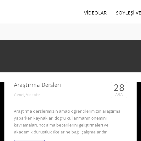
VIDEOLAR
SÖYLEŞI V
Araştırma Dersleri
28
,
ARA
Genel
Videolar
Araştırma derslerimizin amacı öğrencilerimizin araştırma
yaparken kaynakları doğru kullanmanın önemini
kavramaları, not alma becerilerini geliştirmeleri ve
akademik dürüstlük ilkelerine bağlı çalışmalarıdır.