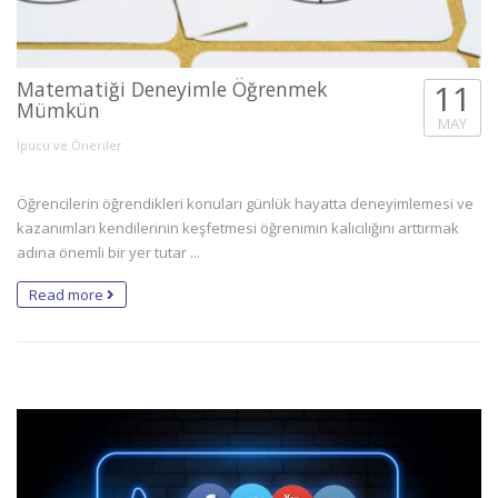
Matematiği Deneyimle Öğrenmek
11
Mümkün
MAY
İpucu ve Öneriler
Öğrencilerin öğrendikleri konuları günlük hayatta deneyimlemesi ve
kazanımları kendilerinin keşfetmesi öğrenimin kalıcılığını arttırmak
adına önemli bir yer tutar ...
Read more