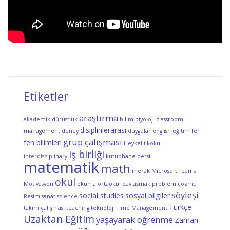
Etiketler
araştırma
akademik dürüstlük
bilim
biyoloji
classroom
disiplinlerarası
management
deney
duygular
english
eğitim
fen
grup çalışması
fen bilimleri
Heykel
ilkokul
iş birliği
interdisciplinary
kütüphane dersi
matematik
math
merak
Microsoft Teams
okul
Motivasyon
okuma
ortaokul
paylaşmak
problem çözme
söyleşi
social studies
sosyal bilgiler
Resim
sanat
science
Türkçe
takım çalışması
teaching
teknoloji
Time Management
Uzaktan Eğitim
yaşayarak öğrenme
Zaman