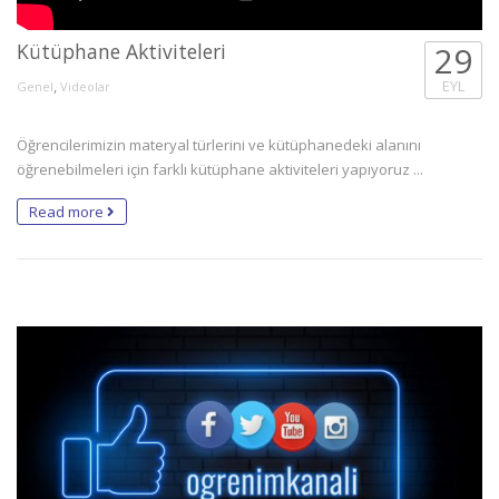
Kütüphane Aktiviteleri
29
,
EYL
Genel
Videolar
Öğrencilerimizin materyal türlerini ve kütüphanedeki alanını
öğrenebilmeleri için farklı kütüphane aktiviteleri yapıyoruz ...
Read more