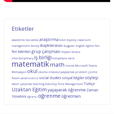
Etiketler
araştırma
akademik dürüstlük
bilim
biyoloji
classroom
disiplinlerarası
management
deney
duygular
english
eğitim
fen
grup çalışması
fen bilimleri
Heykel
ilkokul
iş birliği
interdisciplinary
kütüphane dersi
matematik
math
merak
Microsoft Teams
okul
Motivasyon
okuma
ortaokul
paylaşmak
problem çözme
söyleşi
social studies
sosyal bilgiler
Resim
sanat
science
Türkçe
takım çalışması
teaching
teknoloji
Time Management
Uzaktan Eğitim
yaşayarak öğrenme
Zaman
öğrenme
öğretmen
Yönetimi
öğrenci