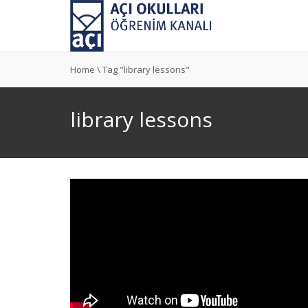
Home
\
Tag "library lessons"
library lessons