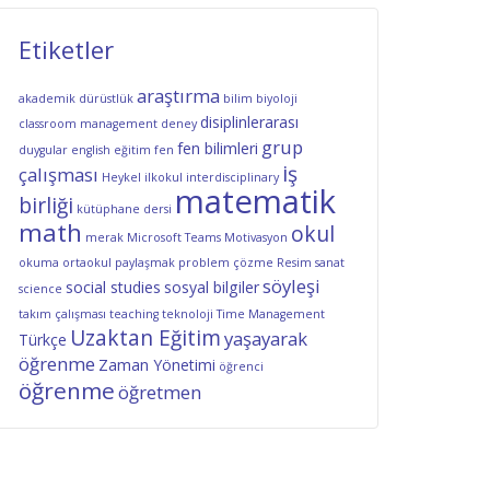
Etiketler
araştırma
akademik dürüstlük
bilim
biyoloji
disiplinlerarası
classroom management
deney
grup
fen bilimleri
duygular
english
eğitim
fen
iş
çalışması
Heykel
ilkokul
interdisciplinary
matematik
birliği
kütüphane dersi
math
okul
merak
Microsoft Teams
Motivasyon
okuma
ortaokul
paylaşmak
problem çözme
Resim
sanat
söyleşi
social studies
sosyal bilgiler
science
takım çalışması
teaching
teknoloji
Time Management
Uzaktan Eğitim
yaşayarak
Türkçe
öğrenme
Zaman Yönetimi
öğrenci
öğrenme
öğretmen