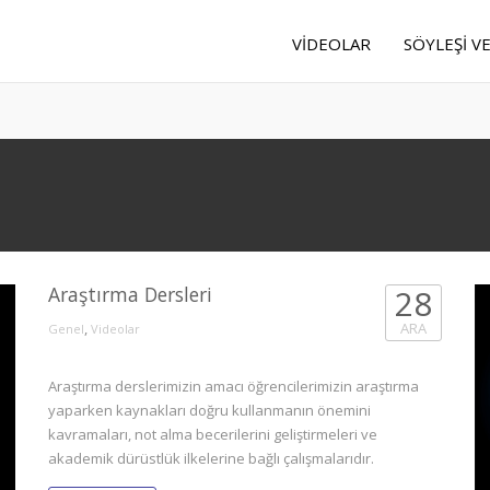
VIDEOLAR
SÖYLEŞI V
Araştırma Dersleri
28
,
ARA
Genel
Videolar
Araştırma derslerimizin amacı öğrencilerimizin araştırma
yaparken kaynakları doğru kullanmanın önemini
kavramaları, not alma becerilerini geliştirmeleri ve
akademik dürüstlük ilkelerine bağlı çalışmalarıdır.