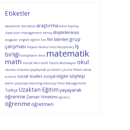
Etiketler
araştırma
akademik dürüstlük
bilim
biyoloji
disiplinlerarası
classroom management
deney
grup
fen bilimleri
duygular
english
eğitim
fen
iş
çalışması
Heykel
ilkokul
interdisciplinary
matematik
birliği
kütüphane dersi
math
okul
merak
Microsoft Teams
Motivasyon
okuma
ortaokul
paylaşmak
problem çözme
Resim
sanat
söyleşi
social studies
sosyal bilgiler
science
takım çalışması
teaching
teknoloji
Time Management
Uzaktan Eğitim
yaşayarak
Türkçe
öğrenme
Zaman Yönetimi
öğrenci
öğrenme
öğretmen