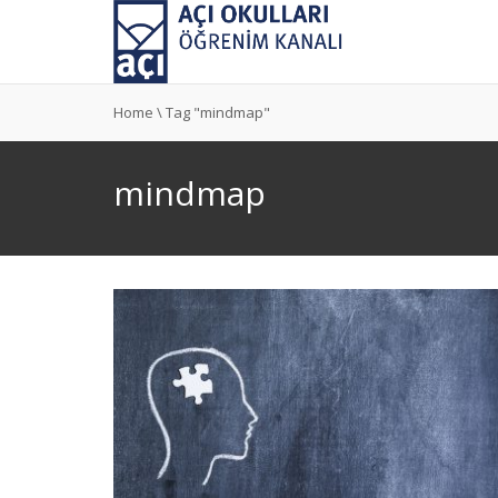
Home
\
Tag "mindmap"
mindmap