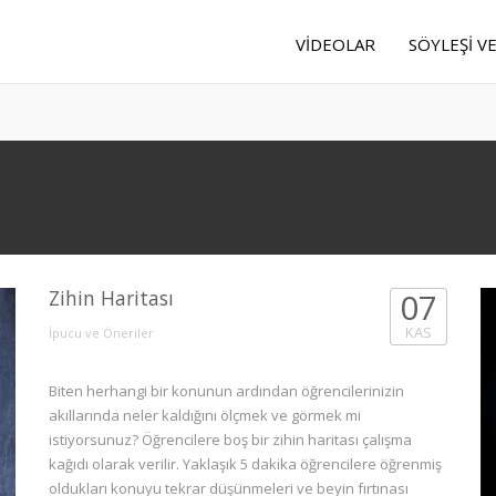
VIDEOLAR
SÖYLEŞI V
Zihin Haritası
07
KAS
İpucu ve Öneriler
Biten herhangi bir konunun ardından öğrencilerinizin
akıllarında neler kaldığını ölçmek ve görmek mi
istiyorsunuz? Öğrencilere boş bir zihin haritası çalışma
kağıdı olarak verilir. Yaklaşık 5 dakika öğrencilere öğrenmiş
oldukları konuyu tekrar düşünmeleri ve beyin fırtınası