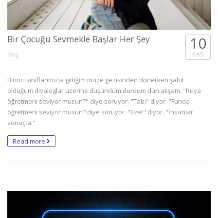
Bir Çocuğu Sevmekle Başlar Her Şey
10
KAS
Blog
Birinci sınıflarımızla gittiğim müze gezisinden dönerken şahit
olduğum diyaloglar üzerine düşündüm durdum dün akşam. "Rüya
öğretmeni seviyor musun?" diye soruyor. "Tabi" diyor. "Funda
öğretmeni seviyor musun? diye soruyor. "Evet" diyor. "İnsanlar
sonuçta."
Read more