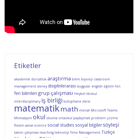
Etiketler
araştırma
akademik dürüstlük
bilim
biyoloji
classroom
disiplinlerarası
management
deney
duygular
english
eğitim
fen
grup çalışması
fen bilimleri
Heykel
ilkokul
iş birliği
interdisciplinary
kütüphane dersi
matematik
math
merak
Microsoft Teams
okul
Motivasyon
okuma
ortaokul
paylaşmak
problem çözme
söyleşi
social studies
sosyal bilgiler
Resim
sanat
science
Türkçe
takım çalışması
teaching
teknoloji
Time Management