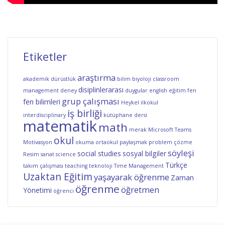
Etiketler
araştırma
akademik dürüstlük
bilim
biyoloji
classroom
disiplinlerarası
management
deney
duygular
english
eğitim
fen
grup çalışması
fen bilimleri
Heykel
ilkokul
iş birliği
interdisciplinary
kütüphane dersi
matematik
math
merak
Microsoft Teams
okul
Motivasyon
okuma
ortaokul
paylaşmak
problem çözme
söyleşi
social studies
sosyal bilgiler
Resim
sanat
science
Türkçe
takım çalışması
teaching
teknoloji
Time Management
Uzaktan Eğitim
yaşayarak öğrenme
Zaman
öğrenme
öğretmen
Yönetimi
öğrenci