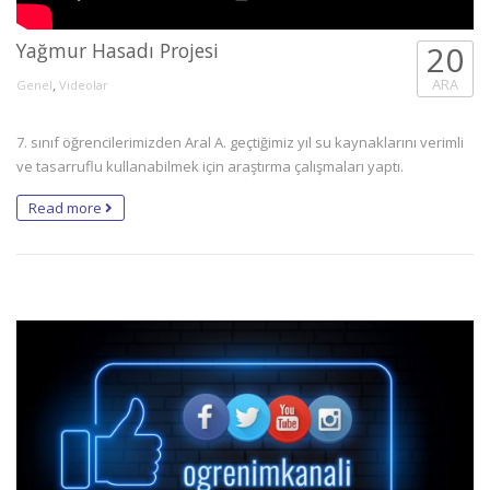
Yağmur Hasadı Projesi
20
,
ARA
Genel
Videolar
7. sınıf öğrencilerimizden Aral A. geçtiğimiz yıl su kaynaklarını verimli
ve tasarruflu kullanabilmek için araştırma çalışmaları yaptı.
Read more