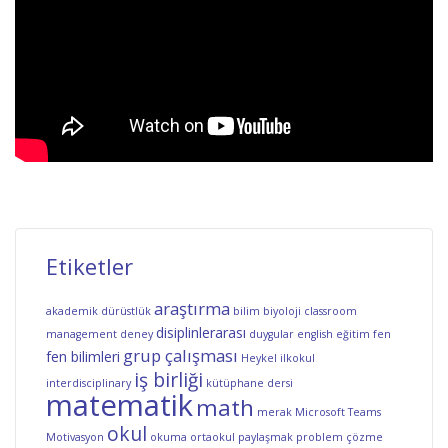
Etiketler
araştırma
akademik dürüstlük
bilim
biyoloji
classroom
disiplinlerarası
management
deney
duygular
english
eğitim
fen
grup çalışması
fen bilimleri
Heykel
ilkokul
iş birliği
interdisciplinary
kütüphane dersi
matematik
math
merak
Microsoft Teams
okul
Motivasyon
okuma
ortaokul
paylaşmak
problem çözme