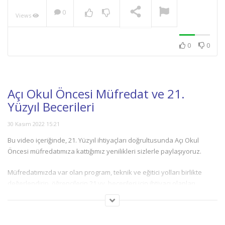
0
Views
NOW PLAYING
0
0
Açı Okul Öncesi Müfredat ve 21.
Yüzyıl Becerileri
30 Kasım 2022 15:21
Bu video içeriğinde, 21. Yüzyıl ihtiyaçları doğrultusunda Açı Okul
Öncesi müfredatımıza kattığımız yenilikleri sizlerle paylaşıyoruz.
Müfredatımızda var olan program, teknik ve eğitici yolları birlikte
değerlendirip, öğrencilerin 21.yy. becerileri için ihtiyacı olanları
belirledik. Bu anlamda, programda gerekli gördüğümüz alanları
tutarken, çocukların bir konuda daha uzun süre sorgulama,
keşfetme ve öğrenme sürelerini arttırdık. Yeni hedeflerimizle