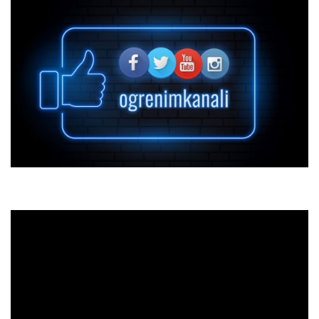
Category:
Genel
,
Videolar
Tags:
21stcenturyskills
,
21yybecerileri
,
acipreschool
,
acischools
,
açıokulları
,
açıokulöncesi
,
healthylearner
,
program
,
sağlıklıöğrenen