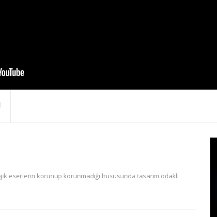
lojik eserlerin korunup korunmadığı hususunda tasarım odaklı