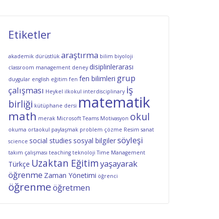
Etiketler
araştırma
akademik dürüstlük
bilim
biyoloji
disiplinlerarası
classroom management
deney
grup
fen bilimleri
duygular
english
eğitim
fen
iş
çalışması
Heykel
ilkokul
interdisciplinary
matematik
birliği
kütüphane dersi
math
okul
merak
Microsoft Teams
Motivasyon
okuma
ortaokul
paylaşmak
problem çözme
Resim
sanat
söyleşi
social studies
sosyal bilgiler
science
takım çalışması
teaching
teknoloji
Time Management
Uzaktan Eğitim
yaşayarak
Türkçe
öğrenme
Zaman Yönetimi
öğrenci
öğrenme
öğretmen