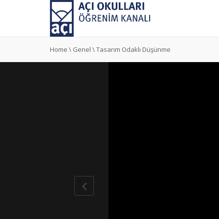
Home
\
Genel
\
Tasarım Odaklı Düşünme