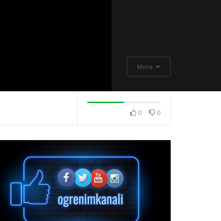
More
0
0