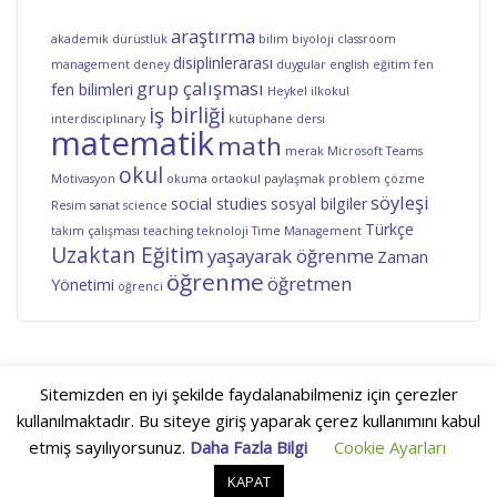
araştırma
akademik dürüstlük
bilim
biyoloji
classroom
disiplinlerarası
management
deney
duygular
english
eğitim
fen
grup çalışması
fen bilimleri
Heykel
ilkokul
iş birliği
interdisciplinary
kütüphane dersi
matematik
math
merak
Microsoft Teams
okul
Motivasyon
okuma
ortaokul
paylaşmak
problem çözme
söyleşi
social studies
sosyal bilgiler
Resim
sanat
science
Türkçe
takım çalışması
teaching
teknoloji
Time Management
Uzaktan Eğitim
yaşayarak öğrenme
Zaman
öğrenme
öğretmen
Yönetimi
öğrenci
Sitemizden en iyi şekilde faydalanabilmeniz için çerezler
© 2018 OgrenimKanali.Com | Web Tasarım:
Netlam
kullanılmaktadır. Bu siteye giriş yaparak çerez kullanımını kabul
Hakkımızda
KVKK
Çerez Politikası
Yayın İlkeleri
etmiş sayılıyorsunuz.
Daha Fazla Bilgi
Cookie Ayarları
Bize Ulaşın
KAPAT