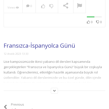
0
Views
NOW PLAYING
0
0
Fransızca-İspanyolca Günü
12 Aralık 2023 13:33
Lise kampüsümüzde ikinci yabancı dil dersleri kapsamında
gerçekleştirilen “Fransızca ve İspanyolca Günü” büyük bir coşkuyla
kutlandı. Öğrencilerimiz, etkinliğin hazırlık aşamasında büyük rol
üstlendiler. Yabancı dil derslerimizde ve bu özel günde, dilin içinde
bulunduğu kültürü de anlama ve keşfetme fırsatını buldular.
Previous
Yazar Hakkında