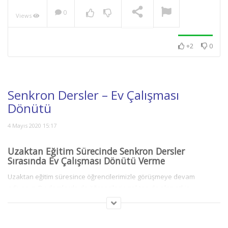
0
Views
NOW PLAYING
+2
0
Senkron Dersler – Ev Çalışması
Dönütü
4 Mayıs 2020 15:17
Uzaktan Eğitim Sürecinde Senkron Dersler
Sırasında Ev Çalışması Dönütü Verme
Uzaktan eğitim süresince öğrencilerimizle görüşmeye devam
ediyoruz. Bu derslerde de öğrencileri uzaktan da olsa etkin
kılabilecek uygulamalar ve aktiviteler planlamaya çalışıyoruz. Bu
videoda Microsoft Teams üzerinden ev çalışmaları geri dönütlerini
nasıl verdiğimizi, sınıf yönetimini nasıl yaptığımız ve uzaktan