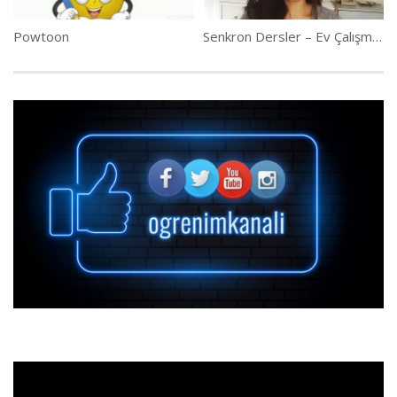
Powtoon
Senkron Dersler – Ev Çalışması Dönütü