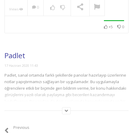
0
Views
NOW PLAYING
+5
0
Padlet
17 Haziran 2020 11:43
Padlet, sanal ortamda farklı şekillerde panolar hazırlayıp üzerlerine
notlar yapıştırmamızı sağlayan bir uygulamadır. Bu uygulamayla
öğrencilere etkili bir biçimde geri bildirim verme, bir konu hakkındaki
görüşlerini yazılı olarak paylaşma gibi becerileri kazandırmayı
hedefliyoruz. Bir yandan da ders sonlarında konu tekrarında ve bir
konu hakkında kavrayışı ölçmek için de Padlet uygulamasına
başvuruyoruz.
Previous