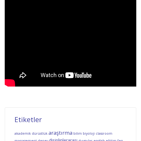
Etiketler
araştırma
akademik dürüstlük
bilim
biyoloji
classroom
disiplinlerarası
management
deney
duygular
english
eğitim
fen